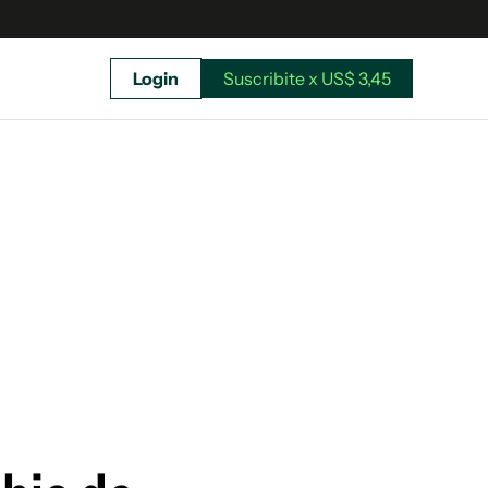
Login
Suscribite x US$ 3,45
uscríbete ahora a El Observador y elegí hasta
donde llegar.
Suscribite x US$ 3,45