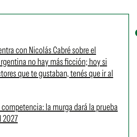
ntra con Nicolás Cabré sobre el
argentina no hay más ficción; hoy si
tores que te gustaban, tenés que ir al
a competencia: la murga dará la prueba
l 2027