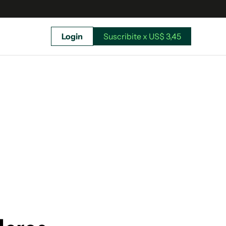
Login
Suscribite x US$ 3,45
uscríbete ahora a El Observador y elegí hasta
donde llegar.
Suscribite x US$ 3,45