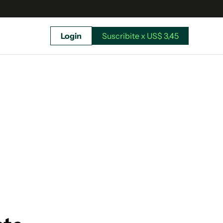
Login
Suscribite x US$ 3,45
uscríbete ahora a El Observador y elegí hasta
donde llegar.
Suscribite x US$ 3,45