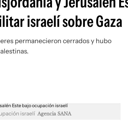
sjordania y Jerusalén E
litar israelí sobre Gaza
alleres permanecieron cerrados y hubo
alestinas.
upación israelí
Agencia SANA