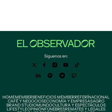
Siguenos en:
HOME
MEMBER
BENEFICIOS MEMBER
REFERÍ
NACIONAL
CAFÉ Y NEGOCIOS
ECONOMÍA Y EMPRESAS
AGRO
BRAND STUDIO
MUNDO
CULTURA Y ESPECTÁCULOS
LIFESTYLE
OPINIÓN
FÚNEBRES
REMATES Y LEGALES