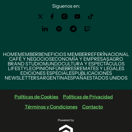
Siguenos en:
HOME
MEMBER
BENEFICIOS MEMBER
REFERÍ
NACIONAL
CAFÉ Y NEGOCIOS
ECONOMÍA Y EMPRESAS
AGRO
BRAND STUDIO
MUNDO
CULTURA Y ESPECTÁCULOS
LIFESTYLE
OPINIÓN
FÚNEBRES
REMATES Y LEGALES
EDICIONES ESPECIALES
PUBLICACIONES
NEWSLETTERS
ARGENTINA
ESPAÑA
ESTADOS UNIDOS
Políticas de Cookies
Políticas de Privacidad
Términos y Condiciones
Contacto