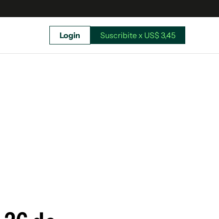
Login
Suscribite x US$ 3,45
uscríbete ahora a El Observador y elegí hasta
donde llegar.
Suscribite x US$ 3,45