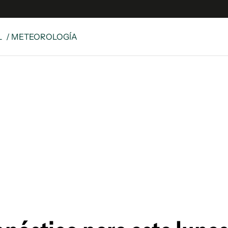
L
/ METEOROLOGÍA
e
S
n
es
Siguenos en:
 y Legales
es especiales
ciones
ters
ina
 Unidos