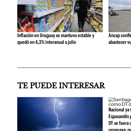
Inflación en Uruguay se mantuvo estable y
Ancap confi
quedó en 4,3% interanual a julio
abastecer vu
TE PUEDE INTERESAR
Nacional ya 
Espasandín p
DT se fuera 
uruguaya: q