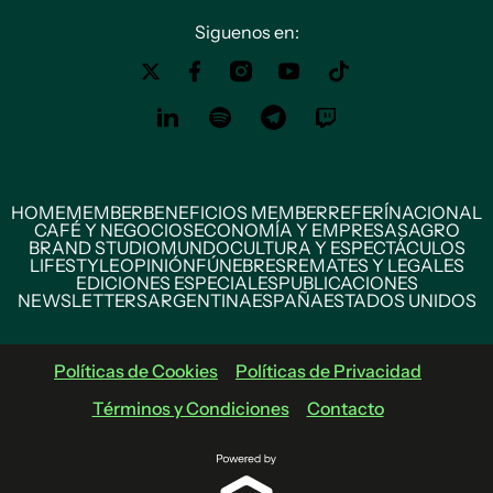
Siguenos en:
HOME
MEMBER
BENEFICIOS MEMBER
REFERÍ
NACIONAL
CAFÉ Y NEGOCIOS
ECONOMÍA Y EMPRESAS
AGRO
BRAND STUDIO
MUNDO
CULTURA Y ESPECTÁCULOS
LIFESTYLE
OPINIÓN
FÚNEBRES
REMATES Y LEGALES
EDICIONES ESPECIALES
PUBLICACIONES
NEWSLETTERS
ARGENTINA
ESPAÑA
ESTADOS UNIDOS
Políticas de Cookies
Políticas de Privacidad
Términos y Condiciones
Contacto