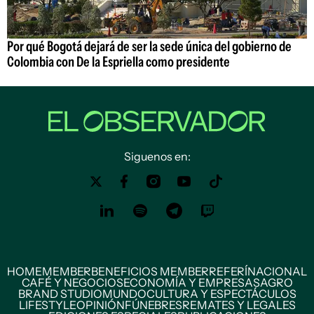
Por qué Bogotá dejará de ser la sede única del gobierno de
Colombia con De la Espriella como presidente
Siguenos en:
HOME
MEMBER
BENEFICIOS MEMBER
REFERÍ
NACIONAL
CAFÉ Y NEGOCIOS
ECONOMÍA Y EMPRESAS
AGRO
BRAND STUDIO
MUNDO
CULTURA Y ESPECTÁCULOS
LIFESTYLE
OPINIÓN
FÚNEBRES
REMATES Y LEGALES