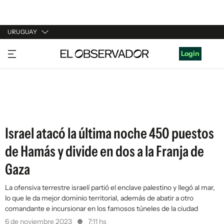
URUGUAY
URUGUAY
Login
ARGENTINA
ESPAÑA
ESTADOS UNIDOS
Israel atacó la última noche 450 puestos
de Hamás y divide en dos a la Franja de
Gaza
La ofensiva terrestre israelí partió el enclave palestino y llegó al mar,
lo que le da mejor dominio territorial, además de abatir a otro
comandante e incursionar en los famosos túneles de la ciudad
6 de noviembre 2023
7:11 hs