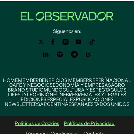
Siguenos en:
HOME
MEMBER
BENEFICIOS MEMBER
REFERÍ
NACIONAL
CAFÉ Y NEGOCIOS
ECONOMÍA Y EMPRESAS
AGRO
BRAND STUDIO
MUNDO
CULTURA Y ESPECTÁCULOS
LIFESTYLE
OPINIÓN
FÚNEBRES
REMATES Y LEGALES
EDICIONES ESPECIALES
PUBLICACIONES
NEWSLETTERS
ARGENTINA
ESPAÑA
ESTADOS UNIDOS
Políticas de Cookies
Políticas de Privacidad
Términos y Condiciones
Contacto