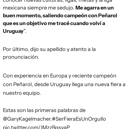
conocer nuevas culturas, ligas, metas y la liga
mexicana siempre me sedujo.
Me agarra en un
buen momento, saliendo campeón con Peñarol
que es un objetivo me tracé cuando volví a
Uruguay
".
Por último, dijo su apellido y atento a la
pronunciación.
Con experiencia en Europa y reciente campeón
con Peñarol, desde Uruguay llega una nueva fiera a
nuestro equipo.
Estas son las primeras palabras de
@GaryKagelmacher
.
#SerFieraEsUnOrgullo
pic.twitter.com/JMzzBqsyaP