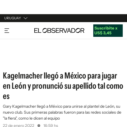
URUGUAY
Suscribite x
URUGUAY
US$ 3,45
ARGENTINA
ESPAÑA
ESTADOS UNIDOS
Kagelmacher llegó a México para jugar
en León y pronunció su apellido tal como
es
Gary Kagelmacher llegó a México para unirse al plantel de León, su
nuevo club. Sus primeras palabras fueron para las redes sociales de
"la fiera", como le dicen al equipo
22 de enero 2022
16:59 hs