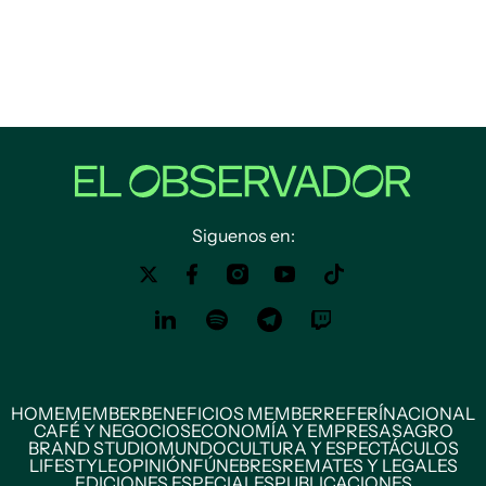
Siguenos en:
HOME
MEMBER
BENEFICIOS MEMBER
REFERÍ
NACIONAL
CAFÉ Y NEGOCIOS
ECONOMÍA Y EMPRESAS
AGRO
BRAND STUDIO
MUNDO
CULTURA Y ESPECTÁCULOS
LIFESTYLE
OPINIÓN
FÚNEBRES
REMATES Y LEGALES
EDICIONES ESPECIALES
PUBLICACIONES