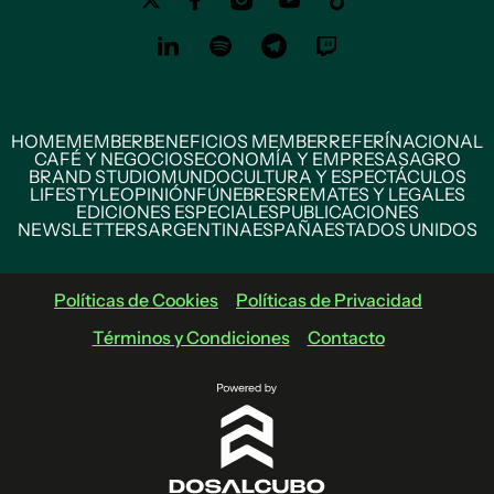
HOME
MEMBER
BENEFICIOS MEMBER
REFERÍ
NACIONAL
CAFÉ Y NEGOCIOS
ECONOMÍA Y EMPRESAS
AGRO
BRAND STUDIO
MUNDO
CULTURA Y ESPECTÁCULOS
LIFESTYLE
OPINIÓN
FÚNEBRES
REMATES Y LEGALES
EDICIONES ESPECIALES
PUBLICACIONES
NEWSLETTERS
ARGENTINA
ESPAÑA
ESTADOS UNIDOS
Políticas de Cookies
Políticas de Privacidad
Términos y Condiciones
Contacto