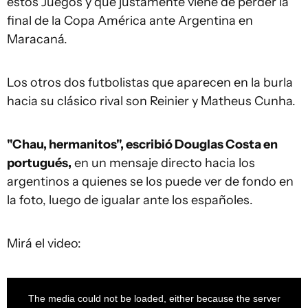
estos Juegos y que justamente viene de perder la
final de la Copa América ante Argentina en
Maracaná.
Los otros dos futbolistas que aparecen en la burla
hacia su clásico rival son Reinier y Matheus Cunha.
"Chau, hermanitos", escribió Douglas Costa en
portugués,
en un mensaje directo hacia los
argentinos a quienes se los puede ver de fondo en
la foto, luego de igualar ante los españoles.
Mirá el video:
This
is
a
The media could not be loaded, either because the server
modal