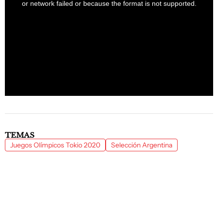
window.
or network failed or because the format is not supported.
TEMAS
Juegos Olímpicos Tokio 2020
Selección Argentina