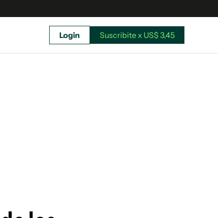
Login
Suscribite x US$ 3,45
uscríbete ahora a El Observador y elegí hasta
donde llegar.
Suscribite x US$ 3,45