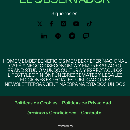
Siguenos en:
HOME
MEMBER
BENEFICIOS MEMBER
REFERÍ
NACIONAL
CAFÉ Y NEGOCIOS
ECONOMÍA Y EMPRESAS
AGRO
BRAND STUDIO
MUNDO
CULTURA Y ESPECTÁCULOS
LIFESTYLE
OPINIÓN
FÚNEBRES
REMATES Y LEGALES
EDICIONES ESPECIALES
PUBLICACIONES
NEWSLETTERS
ARGENTINA
ESPAÑA
ESTADOS UNIDOS
Políticas de Cookies
Políticas de Privacidad
Términos y Condiciones
Contacto