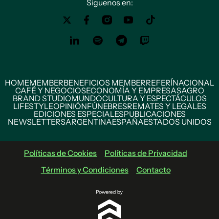
Siguenos en:
HOME
MEMBER
BENEFICIOS MEMBER
REFERÍ
NACIONAL
CAFÉ Y NEGOCIOS
ECONOMÍA Y EMPRESAS
AGRO
BRAND STUDIO
MUNDO
CULTURA Y ESPECTÁCULOS
LIFESTYLE
OPINIÓN
FÚNEBRES
REMATES Y LEGALES
EDICIONES ESPECIALES
PUBLICACIONES
NEWSLETTERS
ARGENTINA
ESPAÑA
ESTADOS UNIDOS
Políticas de Cookies
Políticas de Privacidad
Términos y Condiciones
Contacto