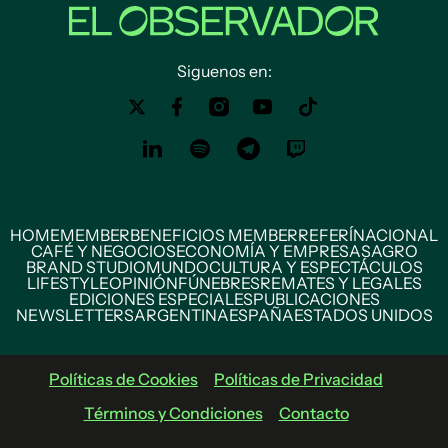
Siguenos en:
HOME
MEMBER
BENEFICIOS MEMBER
REFERÍ
NACIONAL
CAFÉ Y NEGOCIOS
ECONOMÍA Y EMPRESAS
AGRO
BRAND STUDIO
MUNDO
CULTURA Y ESPECTÁCULOS
LIFESTYLE
OPINIÓN
FÚNEBRES
REMATES Y LEGALES
EDICIONES ESPECIALES
PUBLICACIONES
NEWSLETTERS
ARGENTINA
ESPAÑA
ESTADOS UNIDOS
Políticas de Cookies
Políticas de Privacidad
Términos y Condiciones
Contacto