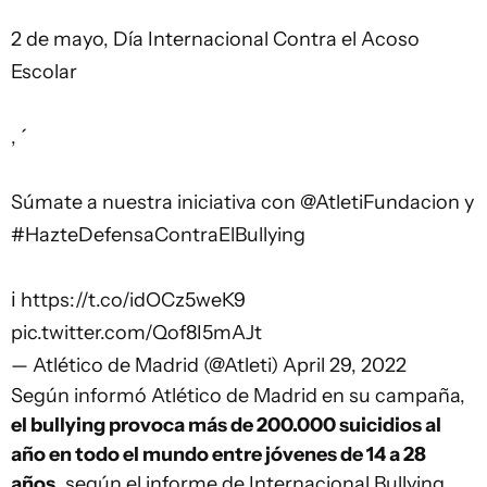
2 de mayo, Día Internacional Contra el Acoso
Escolar
, ́
Súmate a nuestra iniciativa con
@AtletiFundacion
y
#HazteDefensaContraElBullying
ℹ
https://t.co/idOCz5weK9
pic.twitter.com/Qof8I5mAJt
— Atlético de Madrid (@Atleti)
April 29, 2022
Según informó Atlético de Madrid en su campaña,
el bullying provoca más de 200.000 suicidios al
año en todo el mundo entre jóvenes de 14 a 28
años
, según el informe de Internacional Bullying