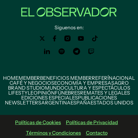
Siguenos en:
HOME
MEMBER
BENEFICIOS MEMBER
REFERÍ
NACIONAL
CAFÉ Y NEGOCIOS
ECONOMÍA Y EMPRESAS
AGRO
BRAND STUDIO
MUNDO
CULTURA Y ESPECTÁCULOS
LIFESTYLE
OPINIÓN
FÚNEBRES
REMATES Y LEGALES
EDICIONES ESPECIALES
PUBLICACIONES
NEWSLETTERS
ARGENTINA
ESPAÑA
ESTADOS UNIDOS
Políticas de Cookies
Políticas de Privacidad
Términos y Condiciones
Contacto