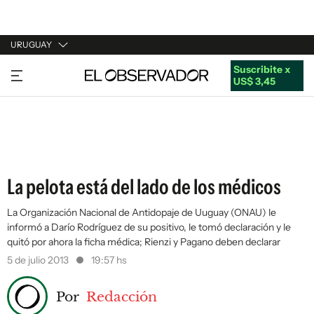
URUGUAY
Suscribite x
URUGUAY
US$ 3,45
ARGENTINA
ESPAÑA
ESTADOS UNIDOS
La pelota está del lado de los médicos
La Organización Nacional de Antidopaje de Uuguay (ONAU) le
informó a Darío Rodríguez de su positivo, le tomó declaración y le
quitó por ahora la ficha médica; Rienzi y Pagano deben declarar
5 de julio 2013
19:57 hs
Por
Redacción