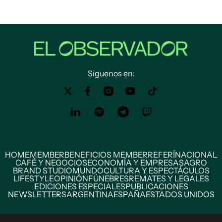
Siguenos en:
HOME
MEMBER
BENEFICIOS MEMBER
REFERÍ
NACIONAL
CAFÉ Y NEGOCIOS
ECONOMÍA Y EMPRESAS
AGRO
BRAND STUDIO
MUNDO
CULTURA Y ESPECTÁCULOS
LIFESTYLE
OPINIÓN
FÚNEBRES
REMATES Y LEGALES
EDICIONES ESPECIALES
PUBLICACIONES
NEWSLETTERS
ARGENTINA
ESPAÑA
ESTADOS UNIDOS