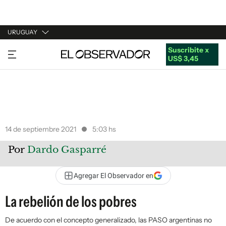
URUGUAY
Suscribite x
URUGUAY
US$ 3,45
ARGENTINA
ESPAÑA
ESTADOS UNIDOS
14 de septiembre 2021
5:03 hs
Por
Dardo Gasparré
Agregar El Observador en
La rebelión de los pobres
De acuerdo con el concepto generalizado, las PASO argentinas no