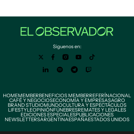
Siguenos en:
HOME
MEMBER
BENEFICIOS MEMBER
REFERÍ
NACIONAL
CAFÉ Y NEGOCIOS
ECONOMÍA Y EMPRESAS
AGRO
BRAND STUDIO
MUNDO
CULTURA Y ESPECTÁCULOS
LIFESTYLE
OPINIÓN
FÚNEBRES
REMATES Y LEGALES
EDICIONES ESPECIALES
PUBLICACIONES
NEWSLETTERS
ARGENTINA
ESPAÑA
ESTADOS UNIDOS