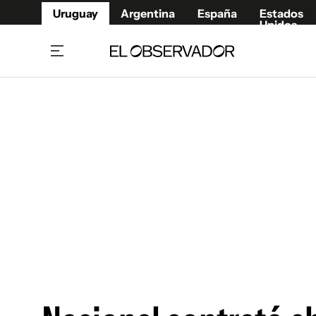
Uruguay
Argentina
España
Estados
Unidos
Home
Juegos 
Referí
Rugby
Fútbol
Básque
Mundial 2026
Tenis
Resultados Deportivos
Runnin
Fútbol internacional
Polidep
Copa Libertadores
Motor