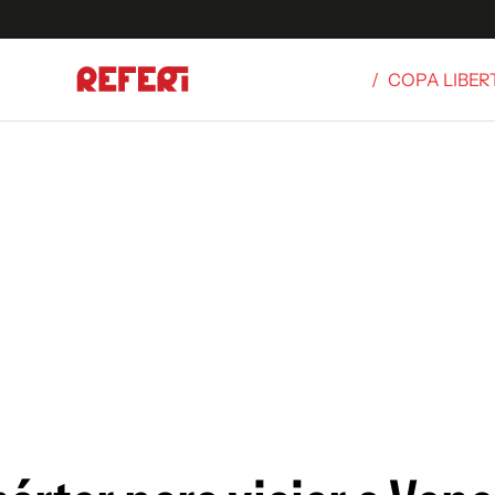
/
COPA LIBE
Olímpicos
S
tbol
g
ortivo