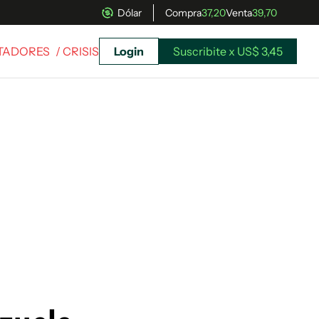
Dólar
Compra
37,20
Venta
39,70
RTADORES
/ CRISIS
Login
Suscribite x US$ 3,45
uscríbete ahora a El Observador y elegí hasta
donde llegar.
Suscribite x US$ 3,45