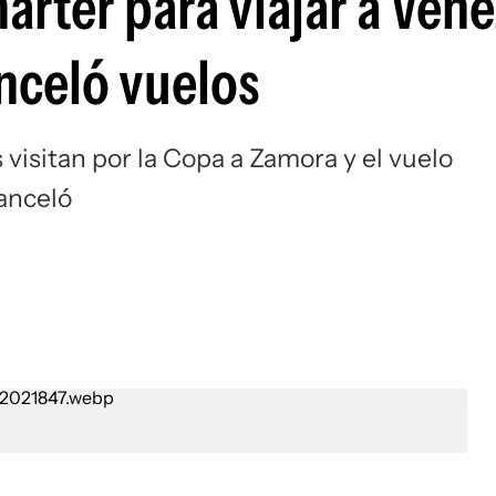
árter para viajar a Ven
Si
nceló vuelos
 visitan por la Copa a Zamora y el vuelo
anceló