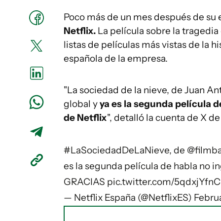
Poco más de un mes después de su 
Netflix.
La película sobre la tragedia
listas de películas más vistas de la h
española de la empresa.
"La sociedad de la nieve, de Juan A
global y
ya es la segunda película d
de Netflix
", detalló la cuenta de X d
#LaSociedadDeLaNieve
, de
@filmb
es la segunda película de habla no in
GRACIAS
pic.twitter.com/5qdxjYfn
— Netflix España (@NetflixES)
Februa