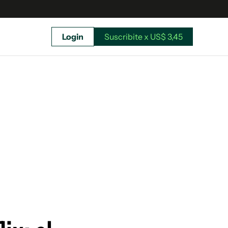
Login
Suscribite x US$ 3,45
uscríbete ahora a El Observador y elegí hasta
donde llegar.
Suscribite x US$ 3,45