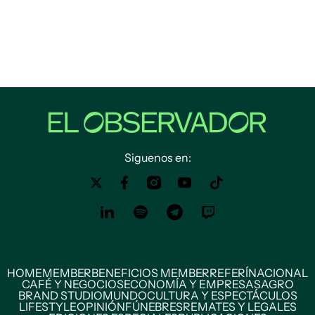
Siguenos en:
HOME
MEMBER
BENEFICIOS MEMBER
REFERÍ
NACIONAL
CAFÉ Y NEGOCIOS
ECONOMÍA Y EMPRESAS
AGRO
BRAND STUDIO
MUNDO
CULTURA Y ESPECTÁCULOS
LIFESTYLE
OPINIÓN
FÚNEBRES
REMATES Y LEGALES