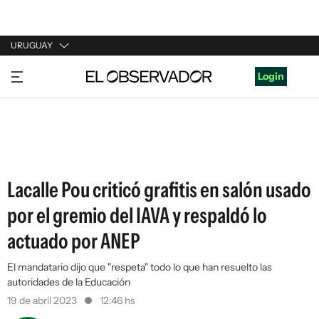
URUGUAY
URUGUAY
Login
ARGENTINA
ESPAÑA
ESTADOS UNIDOS
Lacalle Pou criticó grafitis en salón usado
por el gremio del IAVA y respaldó lo
actuado por ANEP
El mandatario dijo que "respeta" todo lo que han resuelto las
autoridades de la Educación
19 de abril 2023
12:46 hs