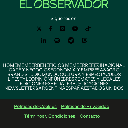
Siguenos en:
HOME
MEMBER
BENEFICIOS MEMBER
REFERÍ
NACIONAL
CAFÉ Y NEGOCIOS
ECONOMÍA Y EMPRESAS
AGRO
BRAND STUDIO
MUNDO
CULTURA Y ESPECTÁCULOS
LIFESTYLE
OPINIÓN
FÚNEBRES
REMATES Y LEGALES
EDICIONES ESPECIALES
PUBLICACIONES
NEWSLETTERS
ARGENTINA
ESPAÑA
ESTADOS UNIDOS
Políticas de Cookies
Políticas de Privacidad
Términos y Condiciones
Contacto