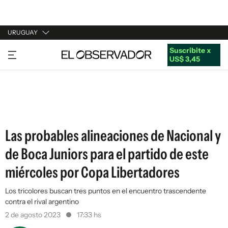
URUGUAY
Suscribite x
URUGUAY
US$ 3,45
ARGENTINA
ESPAÑA
ESTADOS UNIDOS
Las probables alineaciones de Nacional y
de Boca Juniors para el partido de este
miércoles por Copa Libertadores
Los tricolores buscan tres puntos en el encuentro trascendente
contra el rival argentino
2 de agosto 2023
17:33 hs