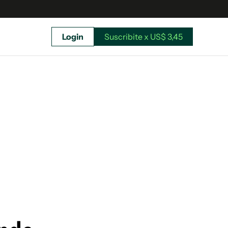
Login
Suscribite x US$ 3,45
uscríbete ahora a El Observador y elegí hasta
donde llegar.
Suscribite x US$ 3,45