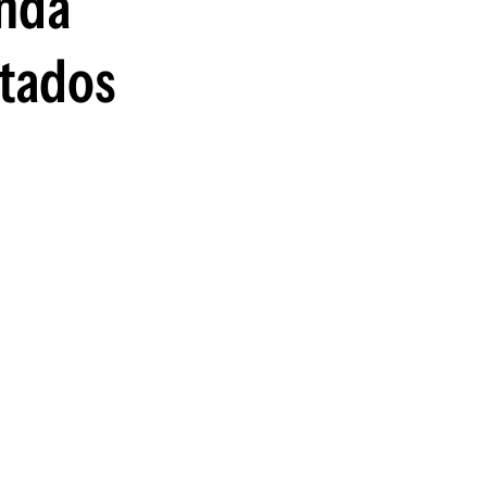
anda
utados