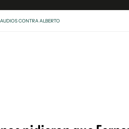
 AUDIOS CONTRA ALBERTO
e
S
n
es
Siguenos en:
 y Legales
es especiales
ciones
ters
ina
 Unidos