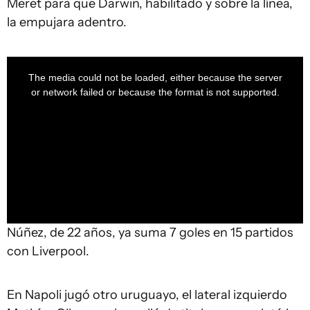
Meret para que Darwin, habilitado y sobre la línea,
la empujara adentro.
This
is
a
The media could not be loaded, either because the server
modal
window.
or network failed or because the format is not supported.
Núñez, de 22 años, ya suma 7 goles en 15 partidos
con Liverpool.
En Napoli jugó otro uruguayo, el lateral izquierdo