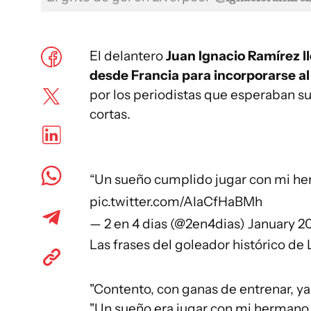
El delantero
Juan Ignacio Ramírez l
desde Francia para incorporarse al 
por los periodistas que esperaban su
cortas.
“Un sueño cumplido jugar con mi h
pic.twitter.com/AIaCfHaBMh
— 2 en 4 dias (@2en4dias)
January 2
Las frases del goleador histórico de 
"Contento, con ganas de entrenar, ya 
"Un sueño era jugar con mi hermano y