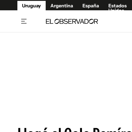
Uruguay
Argentina
España
Estados
Unidos
Home
Juegos 
Referí
Rugby
Fútbol
Básque
Mundial 2026
Tenis
Resultados Deportivos
Runnin
Fútbol internacional
Polidep
Copa Libertadores
Motor