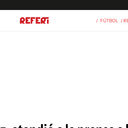
/
FÚTBOL
/ 
Olímpicos
S
tbol
g
ortivo