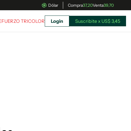
Dólar
Compra
37,20
Venta
39,70
REFUERZO TRICOLOR
Login
Suscribite x US$ 3,45
uscríbete ahora a El Observador y elegí hasta
donde llegar.
Suscribite x US$ 3,45