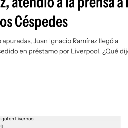
, atendió a la prensa a 
Si
 Los Céspedes
s apuradas, Juan Ignacio Ramírez llegó a
cedido en préstamo por Liverpool. ¿Qué dij
z9