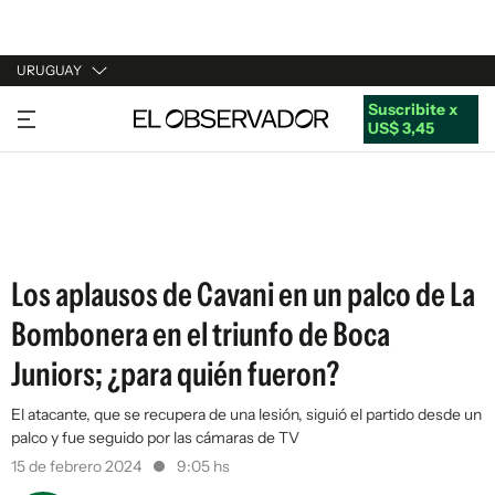
URUGUAY
Suscribite x
URUGUAY
US$ 3,45
ARGENTINA
ESPAÑA
ESTADOS UNIDOS
Los aplausos de Cavani en un palco de La
Bombonera en el triunfo de Boca
Juniors; ¿para quién fueron?
El atacante, que se recupera de una lesión, siguió el partido desde un
palco y fue seguido por las cámaras de TV
15 de febrero 2024
9:05 hs