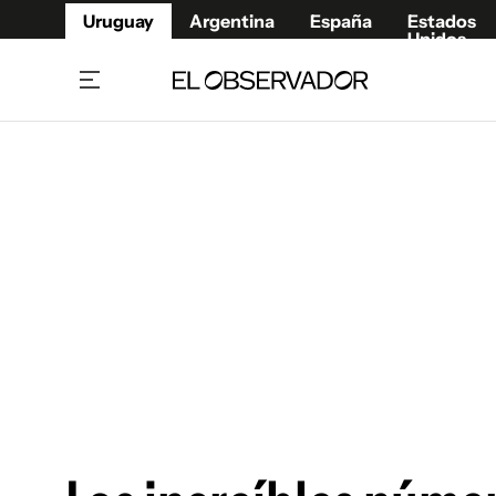
Uruguay
Argentina
España
Estados
Unidos
Home
Juegos 
Referí
Rugby
Fútbol
Básque
Mundial 2026
Tenis
Resultados Deportivos
Runnin
Fútbol internacional
Polidep
Copa Libertadores
Motor