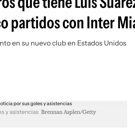
os que tiene Luis Suáre
Si
co partidos con Inter M
nto en su nuevo club en Estados Unidos
es y asistencias
Brennan Asplen/Getty