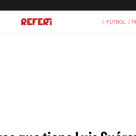
/
FÚTBOL
/ 
Olímpicos
S
tbol
g
ortivo