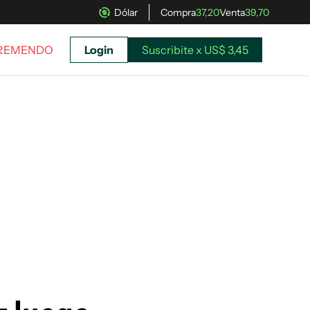
Dólar
Compra
37,20
Venta
39,70
TREMENDO
Login
Suscribite x US$ 3,45
uscríbete ahora a El Observador y elegí hasta
donde llegar.
Suscribite x US$ 3,45