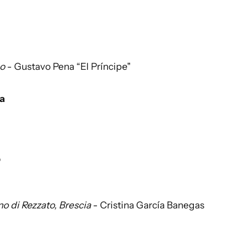
co
- Gustavo Pena “El Príncipe"
sa
b
no di Rezzato, Brescia
- Cristina García Banegas