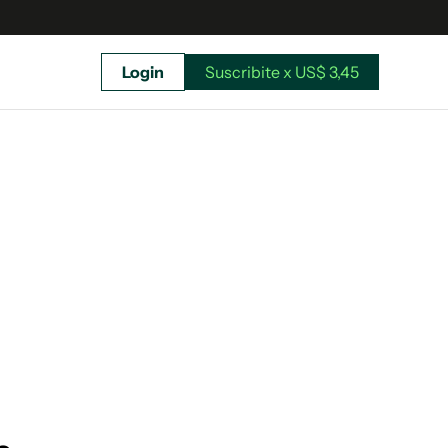
Login
Suscribite x US$ 3,45
uscríbete ahora a El Observador y elegí hasta
donde llegar.
Suscribite x US$ 3,45