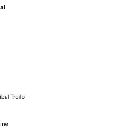
al
bal Troilo
ine