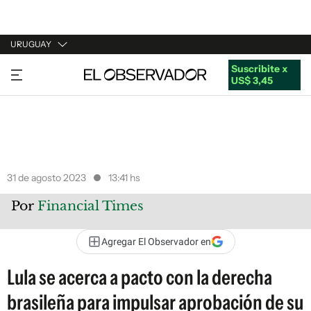
URUGUAY
Suscribite x
URUGUAY
US$ 3,45
ARGENTINA
ESPAÑA
ESTADOS UNIDOS
31 de agosto 2023
13:41 hs
Por
Financial Times
Agregar El Observador en
Lula se acerca a pacto con la derecha
brasileña para impulsar aprobación de su