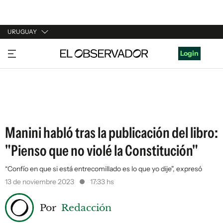
URUGUAY
URUGUAY
Login
ARGENTINA
ESPAÑA
ESTADOS UNIDOS
Manini habló tras la publicación del libro:
"Pienso que no violé la Constitución"
“Confío en que si está entrecomillado es lo que yo dije", expresó
13 de noviembre 2023
17:33 hs
Por
Redacción