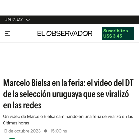
URUGUAY
Suscribite x
URUGUAY
US$ 3,45
ARGENTINA
ESPAÑA
ESTADOS UNIDOS
Marcelo Bielsa en la feria: el video del DT
de la selección uruguaya que se viralizó
en las redes
Un video de Marcelo Bielsa caminando en una feria se viralizó en las
últimas horas
19 de octubre 2023
15:00 hs