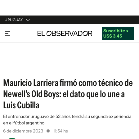
URUGUAY
Suscribite x
URUGUAY
US$ 3,45
ARGENTINA
ESPAÑA
ESTADOS UNIDOS
Mauricio Larriera firmó como técnico de
Newell's Old Boys: el dato que lo une a
Luis Cubilla
El entrenador uruguayo de 53 años tendrá su segunda experiencia
en el fútbol argentino
6 de diciembre 2023
11:54 hs