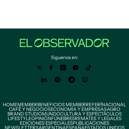
Siguenos en:
HOME
MEMBER
BENEFICIOS MEMBER
REFERÍ
NACIONAL
CAFÉ Y NEGOCIOS
ECONOMÍA Y EMPRESAS
AGRO
BRAND STUDIO
MUNDO
CULTURA Y ESPECTÁCULOS
LIFESTYLE
OPINIÓN
FÚNEBRES
REMATES Y LEGALES
EDICIONES ESPECIALES
PUBLICACIONES
NEWSLETTERS
ARGENTINA
ESPAÑA
ESTADOS UNIDOS