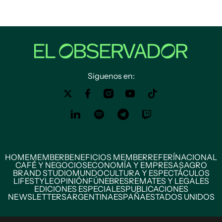
Siguenos en:
HOME
MEMBER
BENEFICIOS MEMBER
REFERÍ
NACIONAL
CAFÉ Y NEGOCIOS
ECONOMÍA Y EMPRESAS
AGRO
BRAND STUDIO
MUNDO
CULTURA Y ESPECTÁCULOS
LIFESTYLE
OPINIÓN
FÚNEBRES
REMATES Y LEGALES
EDICIONES ESPECIALES
PUBLICACIONES
NEWSLETTERS
ARGENTINA
ESPAÑA
ESTADOS UNIDOS