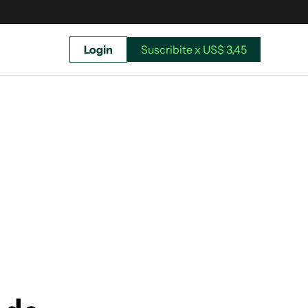
Login
Suscribite x US$ 3,45
uscríbete ahora a El Observador y elegí hasta
donde llegar.
Suscribite x US$ 3,45