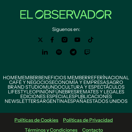
Siguenos en:
HOME
MEMBER
BENEFICIOS MEMBER
REFERÍ
NACIONAL
CAFÉ Y NEGOCIOS
ECONOMÍA Y EMPRESAS
AGRO
BRAND STUDIO
MUNDO
CULTURA Y ESPECTÁCULOS
LIFESTYLE
OPINIÓN
FÚNEBRES
REMATES Y LEGALES
EDICIONES ESPECIALES
PUBLICACIONES
NEWSLETTERS
ARGENTINA
ESPAÑA
ESTADOS UNIDOS
Políticas de Cookies
Políticas de Privacidad
Términos y Condiciones
Contacto