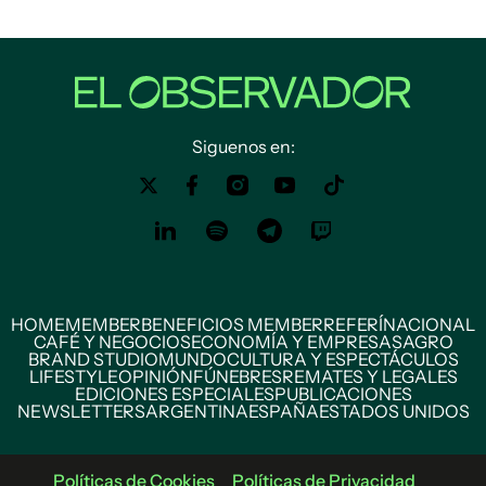
Siguenos en:
HOME
MEMBER
BENEFICIOS MEMBER
REFERÍ
NACIONAL
CAFÉ Y NEGOCIOS
ECONOMÍA Y EMPRESAS
AGRO
BRAND STUDIO
MUNDO
CULTURA Y ESPECTÁCULOS
LIFESTYLE
OPINIÓN
FÚNEBRES
REMATES Y LEGALES
EDICIONES ESPECIALES
PUBLICACIONES
NEWSLETTERS
ARGENTINA
ESPAÑA
ESTADOS UNIDOS
Políticas de Cookies
Políticas de Privacidad