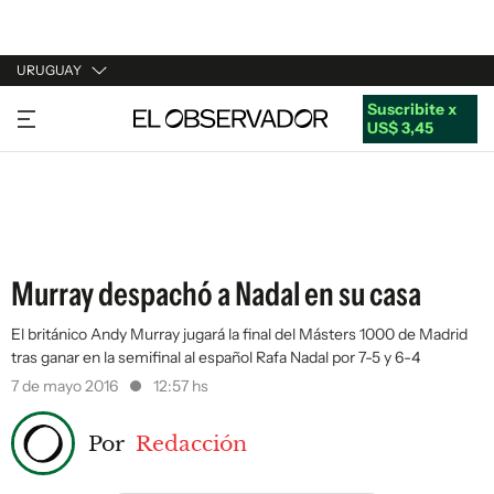
URUGUAY
Suscribite x
URUGUAY
US$ 3,45
ARGENTINA
ESPAÑA
ESTADOS UNIDOS
Murray despachó a Nadal en su casa
El británico Andy Murray jugará la final del Másters 1000 de Madrid
tras ganar en la semifinal al español Rafa Nadal por 7-5 y 6-4
7 de mayo 2016
12:57 hs
Por
Redacción