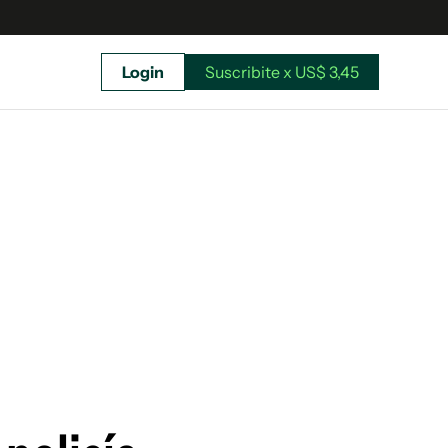
Login
Suscribite x US$ 3,45
uscríbete ahora a El Observador y elegí hasta
donde llegar.
Suscribite x US$ 3,45