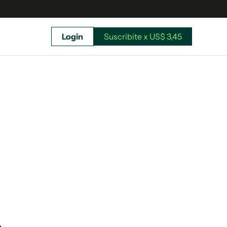
Login
Suscribite x US$ 3,45
uscríbete ahora a El Observador y elegí hasta
donde llegar.
Suscribite x US$ 3,45