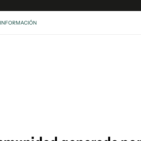
 INFORMACIÓN
e
S
n
es
Siguenos en:
 y Legales
es especiales
ciones
ters
ina
 Unidos