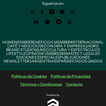
Siguenos en:
HOME
MEMBER
BENEFICIOS MEMBER
REFERÍ
NACIONAL
CAFÉ Y NEGOCIOS
ECONOMÍA Y EMPRESAS
AGRO
BRAND STUDIO
MUNDO
CULTURA Y ESPECTÁCULOS
LIFESTYLE
OPINIÓN
FÚNEBRES
REMATES Y LEGALES
EDICIONES ESPECIALES
PUBLICACIONES
NEWSLETTERS
ARGENTINA
ESPAÑA
ESTADOS UNIDOS
Políticas de Cookies
Políticas de Privacidad
Términos y Condiciones
Contacto