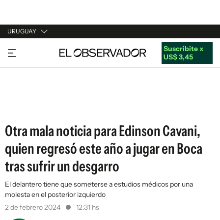
URUGUAY
Suscribite x
URUGUAY
US$ 3,45
ARGENTINA
ESPAÑA
ESTADOS UNIDOS
Otra mala noticia para Edinson Cavani,
quien regresó este año a jugar en Boca
tras sufrir un desgarro
El delantero tiene que someterse a estudios médicos por una
molesta en el posterior izquierdo
2 de febrero 2024
12:31 hs