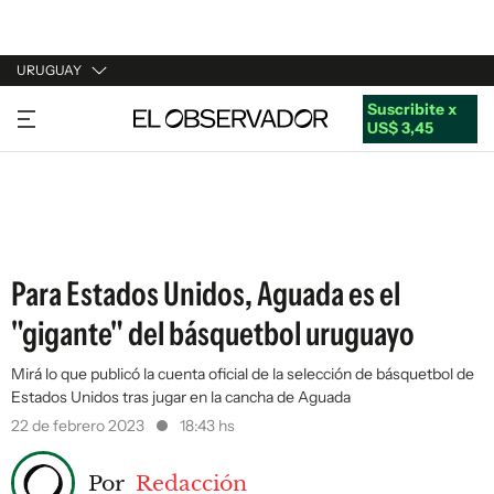
URUGUAY
Suscribite x
URUGUAY
US$ 3,45
ARGENTINA
ESPAÑA
ESTADOS UNIDOS
Para Estados Unidos, Aguada es el
"gigante" del básquetbol uruguayo
Mirá lo que publicó la cuenta oficial de la selección de básquetbol de
Estados Unidos tras jugar en la cancha de Aguada
22 de febrero 2023
18:43 hs
Por
Redacción