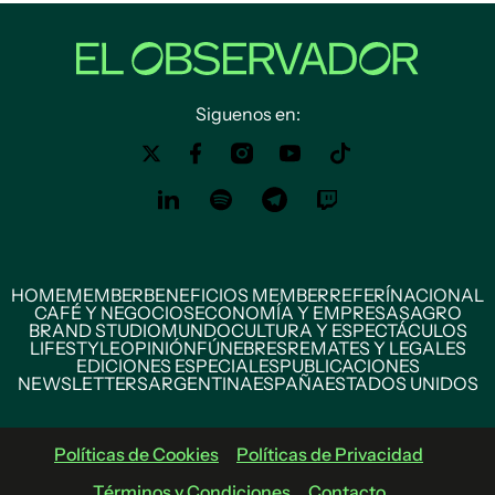
Siguenos en:
HOME
MEMBER
BENEFICIOS MEMBER
REFERÍ
NACIONAL
CAFÉ Y NEGOCIOS
ECONOMÍA Y EMPRESAS
AGRO
BRAND STUDIO
MUNDO
CULTURA Y ESPECTÁCULOS
LIFESTYLE
OPINIÓN
FÚNEBRES
REMATES Y LEGALES
EDICIONES ESPECIALES
PUBLICACIONES
NEWSLETTERS
ARGENTINA
ESPAÑA
ESTADOS UNIDOS
Políticas de Cookies
Políticas de Privacidad
Términos y Condiciones
Contacto