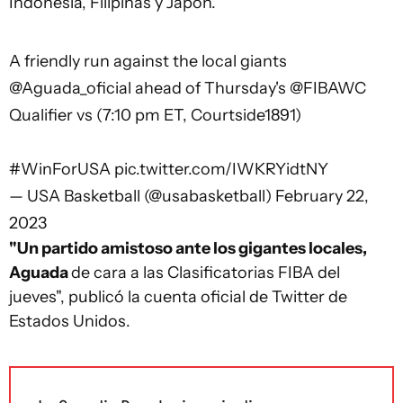
Indonesia, Filipinas y Japón.
A friendly run against the local giants
@Aguada_oficial
ahead of Thursday's
@FIBAWC
Qualifier vs (7:10 pm ET, Courtside1891)
#WinForUSA
pic.twitter.com/IWKRYidtNY
— USA Basketball (@usabasketball)
February 22,
2023
"Un partido amistoso ante los gigantes locales,
Aguada
de cara a las Clasificatorias FIBA del
jueves", publicó la cuenta oficial de Twitter de
Estados Unidos.