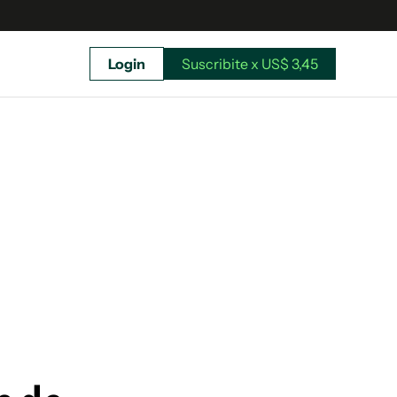
Login
Suscribite x US$ 3,45
uscríbete ahora a El Observador y elegí hasta
donde llegar.
Suscribite x US$ 3,45