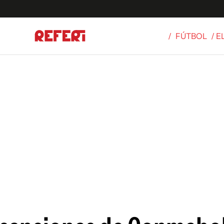
/
FÚTBOL
/ 
Olímpicos
S
tbol
g
ortivo