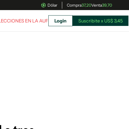
Dólar
Compra
37,20
Venta
39,70
ELECCIONES EN LA AUF
Login
Suscribite x US$ 3,45
uscríbete ahora a El Observador y elegí hasta
donde llegar.
Suscribite x US$ 3,45