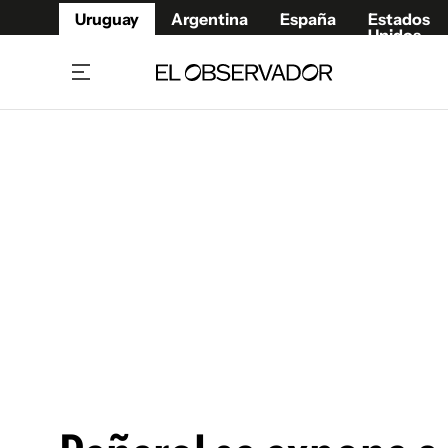
Uruguay
Argentina
España
Estados
Unidos
Home
Juegos 
Referí
Rugby
Fútbol
Básque
Mundial 2026
Tenis
Resultados Deportivos
Runnin
Fútbol internacional
Polidep
Copa Libertadores
Motor