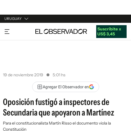
URUGUAY
Suscribite x
URUGUAY
US$ 3,45
ARGENTINA
ESPAÑA
ESTADOS UNIDOS
19 de noviembre 2019
5:01 hs
Agregar El Observador en
Oposición fustigó a inspectores de
Secundaria que apoyaron a Martínez
Para el constitucionalista Martín Risso el documento viola la
Constitución