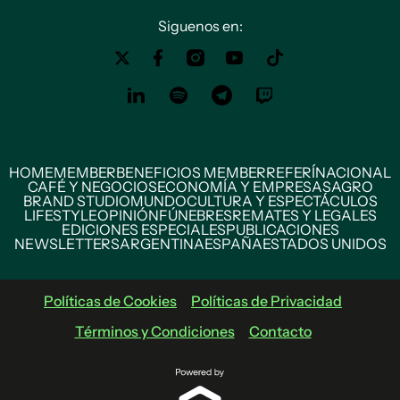
Siguenos en:
HOME
MEMBER
BENEFICIOS MEMBER
REFERÍ
NACIONAL
CAFÉ Y NEGOCIOS
ECONOMÍA Y EMPRESAS
AGRO
BRAND STUDIO
MUNDO
CULTURA Y ESPECTÁCULOS
LIFESTYLE
OPINIÓN
FÚNEBRES
REMATES Y LEGALES
EDICIONES ESPECIALES
PUBLICACIONES
NEWSLETTERS
ARGENTINA
ESPAÑA
ESTADOS UNIDOS
Políticas de Cookies
Políticas de Privacidad
Términos y Condiciones
Contacto