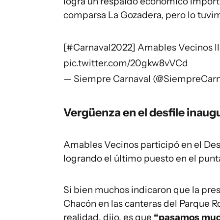
logra un respaldo económico importa
comparsa La Gozadera, pero lo tuvi
[
#Carnaval2022
] Amables Vecinos ll
pic.twitter.com/20gkw8vVCd
— Siempre Carnaval (@SiempreCar
Vergüenza en el desfile inaug
Amables Vecinos participó en el Desf
logrando el último puesto en el punta
Si bien muchos indicaron que la pres
Chacón en las canteras del Parque Ro
realidad, dijo, es que
“pasamos mucha