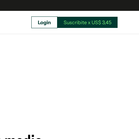
Login
Suscribite x US$ 3,45
uscríbete ahora a El Observador y elegí hasta
donde llegar.
Suscribite x US$ 3,45