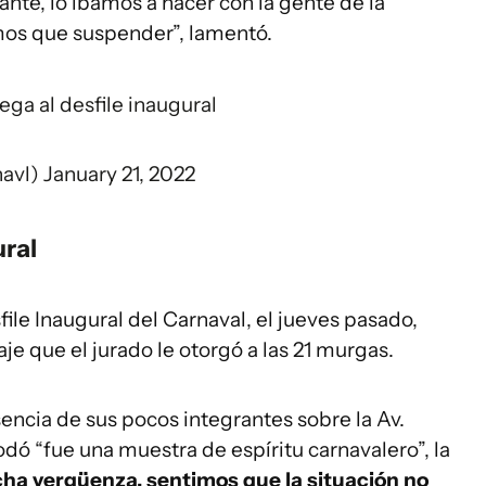
nte, lo íbamos a hacer con la gente de la
mos que suspender”, lamentó.
ega al desfile inaugural
navl)
January 21, 2022
ural
ile Inaugural del Carnaval, el jueves pasado,
je que el jurado le otorgó a las 21 murgas.
encia de sus pocos integrantes sobre la Av.
dó “fue una muestra de espíritu carnavalero”, la
 vergüenza, sentimos que la situación no