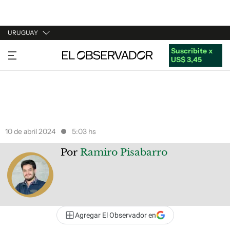
URUGUAY
Suscribite x
URUGUAY
US$ 3,45
ARGENTINA
ESPAÑA
ESTADOS UNIDOS
10 de abril 2024
5:03 hs
Por
Ramiro Pisabarro
Agregar El Observador en