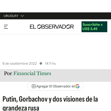
URUGUAY
Suscribite x
URUGUAY
US$ 3,45
ARGENTINA
ESPAÑA
ESTADOS UNIDOS
8 de septiembre 2022
14:11 hs
Por
Financial Times
Agregar El Observador en
Putin, Gorbachov y dos visiones de la
grandeza rusa