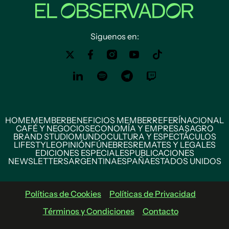
Siguenos en:
HOME
MEMBER
BENEFICIOS MEMBER
REFERÍ
NACIONAL
CAFÉ Y NEGOCIOS
ECONOMÍA Y EMPRESAS
AGRO
BRAND STUDIO
MUNDO
CULTURA Y ESPECTÁCULOS
LIFESTYLE
OPINIÓN
FÚNEBRES
REMATES Y LEGALES
EDICIONES ESPECIALES
PUBLICACIONES
NEWSLETTERS
ARGENTINA
ESPAÑA
ESTADOS UNIDOS
Políticas de Cookies
Políticas de Privacidad
Términos y Condiciones
Contacto