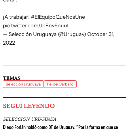
¡A trabajar!
#ElEquipoQueNosUne
pic.twitter.com/JnFnv6nuuL
— Selección Uruguaya (@Uruguay)
October 31,
2022
TEMAS
selección uruguaya
Felipe Carballo
SEGUÍ LEYENDO
SELECCIÓN URUGUAYA
Diego Forlán habló como DT de Uruguay: "Por la forma en que se